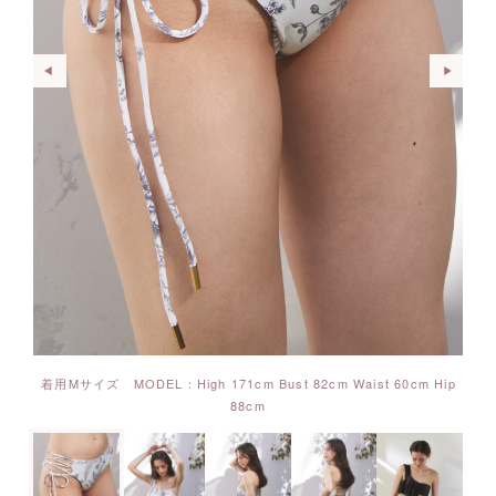
着用Mサイズ MODEL：High 171cm Bust 82cm Waist 60cm Hip
88cm