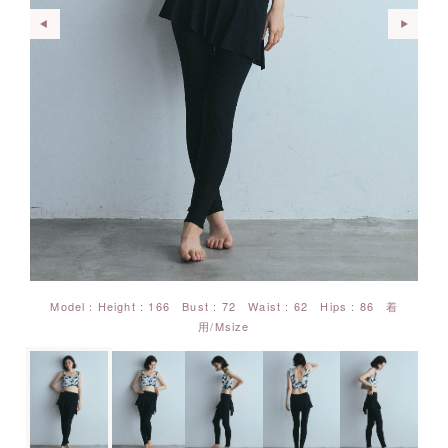
Model：Height : 166 Bust : 72 Waist : 62 Hips : 86 着
用/Msize