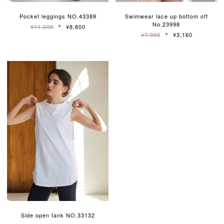
Pocket leggings NO.43389
Swimwear lace up bottom off
No.23998
¥11,000
¥8,800
¥7,900
¥3,160
Side open tank NO.33132