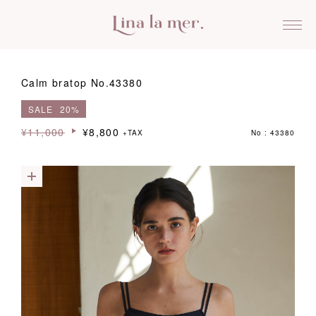
Calm bratop No.43380
SALE
20%
¥11,000
¥8,800
+TAX
No : 43380