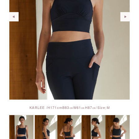
KARLEE /H171cmB83㎝W61㎝H87㎝/Size;M